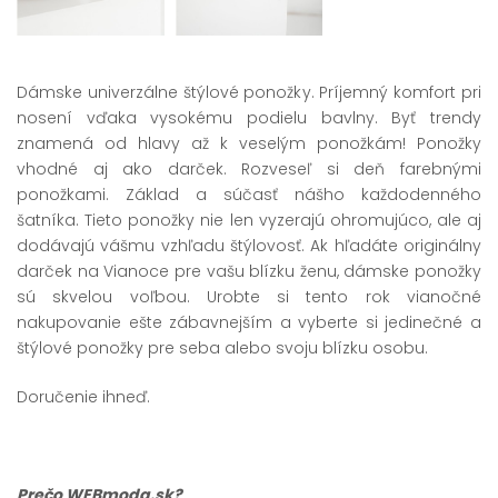
Dámske univerzálne štýlové ponožky. Príjemný komfort pri
nosení vďaka vysokému podielu bavlny. Byť trendy
znamená od hlavy až k veselým ponožkám! Ponožky
vhodné aj ako darček. Rozveseľ si deň farebnými
ponožkami. Základ a súčasť nášho každodenného
šatníka. Tieto ponožky nie len vyzerajú ohromujúco, ale aj
dodávajú vášmu vzhľadu štýlovosť. Ak hľadáte originálny
darček na Vianoce pre vašu blízku ženu, dámske ponožky
sú skvelou voľbou. Urobte si tento rok vianočné
nakupovanie ešte zábavnejším a vyberte si jedinečné a
štýlové ponožky pre seba alebo svoju blízku osobu.
Doručenie ihneď.
Prečo WEBmoda.sk?