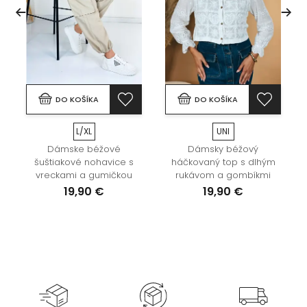
DO KOŠÍKA
DO KOŠÍKA
L/XL
UNI
Dámske béžové
Dámsky béžový
šuštiakové nohavice s
háčkovaný top s dlhým
vreckami a gumičkou
rukávom a gombíkmi
19,90 €
19,90 €