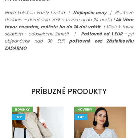
Nové kolekcie každý týždeň |
Najlepšie ceny
| Bleskové
dodanie – doručenie vášho tovaru aj do 24 hodín |
Ak Vám
tovar nesadne, môžete ho do 14 dní vrátiť
| Všetok tovar
skladom - odosielame ihneď!
|
Poštovné od 1 EUR -
pri
objednávke nad 30 EUR
poštovné cez Zásielkovňu
ZADARMO
PRÍBUZNÉ PRODUKTY
NOVINKY
NOVINKY
TOP
TOP