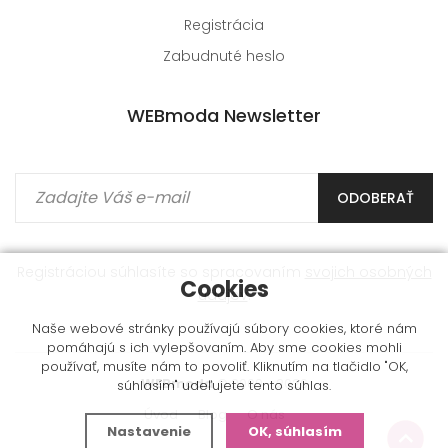
Registrácia
Zabudnuté heslo
WEBmoda Newsletter
ODOBERAŤ
Registráciou súhlasíte so spracovaním
svojich osobných
Cookies
údajov
.
Naše webové stránky používajú súbory cookies, ktoré nám
pomáhajú s ich vylepšovaním. Aby sme cookies mohli
používať, musíte nám to povoliť. Kliknutím na tlačidlo "OK,
WEBmoda
© 2009 - 2026
súhlasím" udeľujete tento súhlas.
Úvod
Blog
O nás
Nastavenie
OK, súhlasím