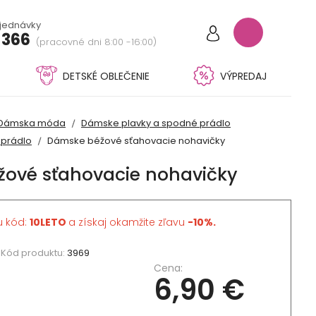
bjednávky
 366
(pracovné dni 8:00 -16:00)
DETSKÉ OBLEČENIE
VÝPREDAJ
Dámska móda
Dámske plavky a spodné prádlo
 prádlo
Dámske béžové sťahovacie nohavičky
ové sťahovacie nohavičky
u kód:
10LETO
a získaj okamžite zľavu
-10%.
Kód produktu:
3969
Cena:
6,90 €