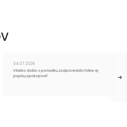
OV
04.07.2026
Všetko došlo v poriadku,zodpovedalo fotke aj
popisu,spokojnosť