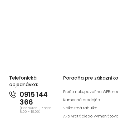
Telefonická
Poradňa pre zákazník
objednávka:
Prečo nakupovať na WEBmo
0915 144
Kamenná predajňa
366
Veľkostná tabuľka
(Pondelok - Piatok
8:00 - 16:00)
Ako vrátiť alebo vymeniť tova