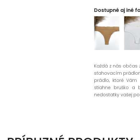
Dostupné aj iné f
Každá z nás občas z
sťahovacím prádlom
prádlo, ktoré Vám 
stiahne bruško a 
nedostatky vašej pos