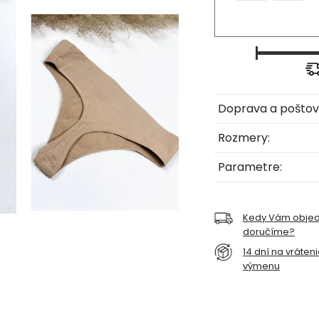
Doprava a poštov
Rozmery:
Parametre:
Kedy Vám obje
doručíme?
14 dní na vráten
výmenu