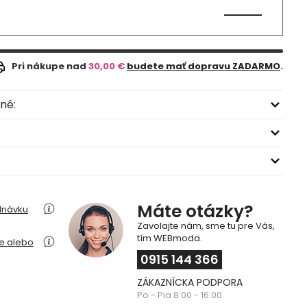
Pri nákupe nad
30,00 €
budete mať dopravu ZADARMO
.
né:
Máte otázky?
dnávku
Zavolajte nám, sme tu pre Vás,
tím WEBmoda.
ie alebo
0915 144 366
ZÁKAZNÍCKA PODPORA
Po - Pia 8:00 - 16:00