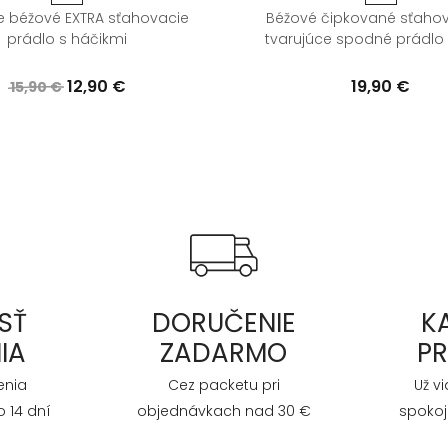
 béžové EXTRA sťahovacie
Béžové čipkované sťahov
prádlo s háčikmi
tvarujúce spodné prádlo
12,90 €
19,90 €
15,90 €
SŤ
DORUČENIE
K
IA
ZADARMO
P
enia
Cez packetu pri
Už v
 14 dní
objednávkach nad 30 €
spokoj