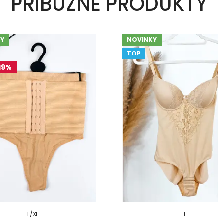
PRÍBUZNÉ PRODUKTY
Y
NOVINKY
TOP
19%
L/XL
L