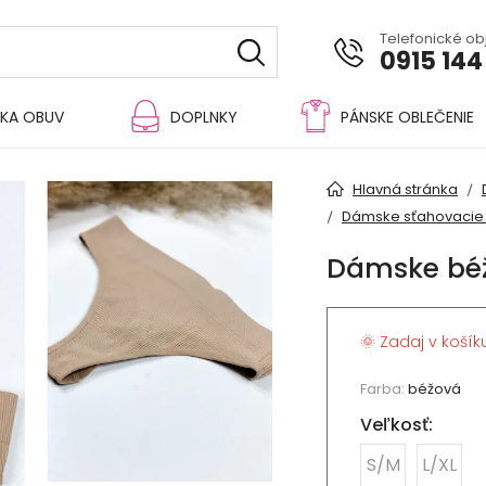
Telefonické o
0915 144
KA OBUV
DOPLNKY
PÁNSKE OBLEČENIE
Hlavná stránka
Dámske sťahovacie
Dámske béž
🌞 Zadaj v košík
Farba:
béžová
Veľkosť:
S/M
L/XL