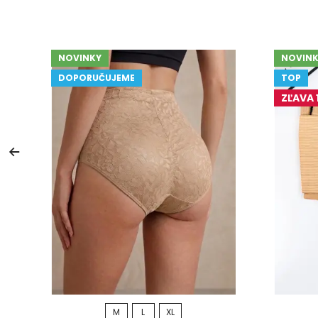
NOVINKY
NOVINK
DOPORUČUJEME
TOP
ZĽAVA 
M
L
XL