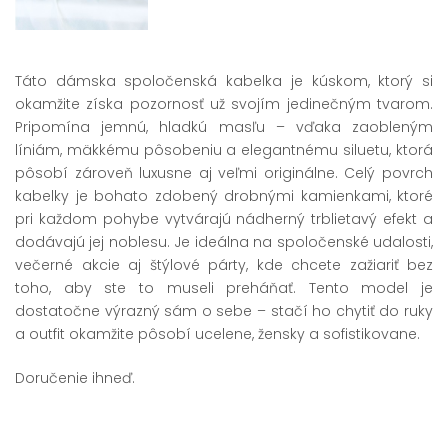
Táto dámska spoločenská kabelka je kúskom, ktorý si
okamžite získa pozornosť už svojím jedinečným tvarom.
Pripomína jemnú, hladkú masľu – vďaka zaobleným
líniám, mäkkému pôsobeniu a elegantnému siluetu, ktorá
pôsobí zároveň luxusne aj veľmi originálne. Celý povrch
kabelky je bohato zdobený drobnými kamienkami, ktoré
pri každom pohybe vytvárajú nádherný trblietavý efekt a
dodávajú jej noblesu. Je ideálna na spoločenské udalosti,
večerné akcie aj štýlové párty, kde chcete zažiariť bez
toho, aby ste to museli preháňať. Tento model je
dostatočne výrazný sám o sebe – stačí ho chytiť do ruky
a outfit okamžite pôsobí ucelene, žensky a sofistikovane.
Doručenie ihneď.