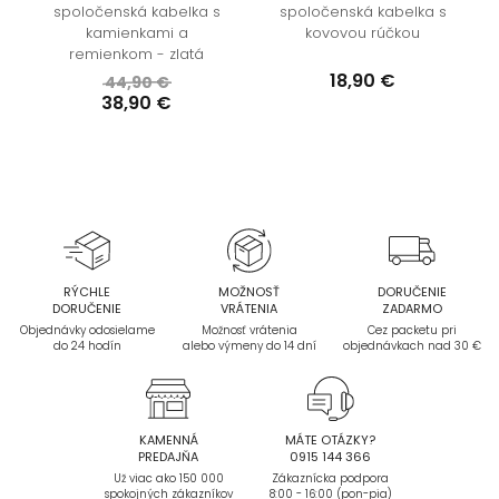
spoločenská kabelka s
spoločenská kabelka s
kamienkami a
kovovou rúčkou
remienkom - zlatá
18,90 €
44,90 €
38,90 €
RÝCHLE
MOŽNOSŤ
DORUČENIE
DORUČENIE
VRÁTENIA
ZADARMO
Objednávky odosielame
Možnosť vrátenia
Cez packetu pri
do 24 hodín
alebo výmeny do 14 dní
objednávkach nad 30 €
KAMENNÁ
MÁTE OTÁZKY?
PREDAJŇA
0915 144 366
Už viac ako 150 000
Zákaznícka podpora
spokojných zákazníkov
8:00 - 16:00 (pon-pia)