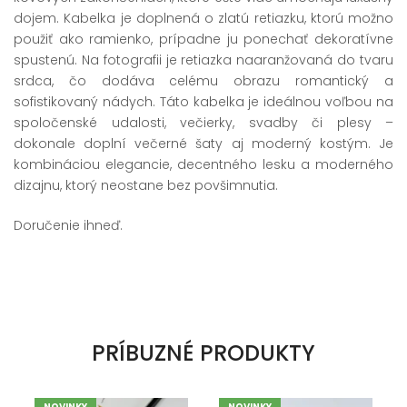
dojem. Kabelka je doplnená o zlatú retiazku, ktorú možno
použiť ako ramienko, prípadne ju ponechať dekoratívne
spustenú. Na fotografii je retiazka naaranžovaná do tvaru
srdca, čo dodáva celému obrazu romantický a
sofistikovaný nádych. Táto kabelka je ideálnou voľbou na
spoločenské udalosti, večierky, svadby či plesy –
dokonale doplní večerné šaty aj moderný kostým. Je
kombináciou elegancie, decentného lesku a moderného
dizajnu, ktorý neostane bez povšimnutia.
Doručenie ihneď.
PRÍBUZNÉ PRODUKTY
NOVINKY
NOVINKY