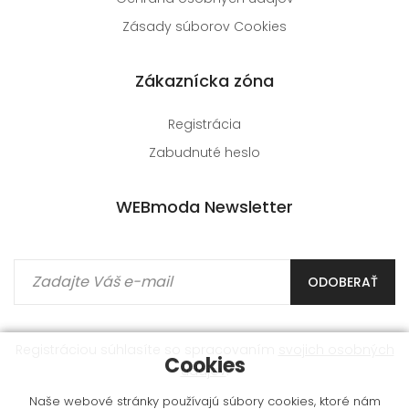
Zásady súborov Cookies
Zákaznícka zóna
Registrácia
Zabudnuté heslo
WEBmoda Newsletter
ODOBERAŤ
Registráciou súhlasíte so spracovaním
svojich osobných
Cookies
údajov
.
Naše webové stránky používajú súbory cookies, ktoré nám