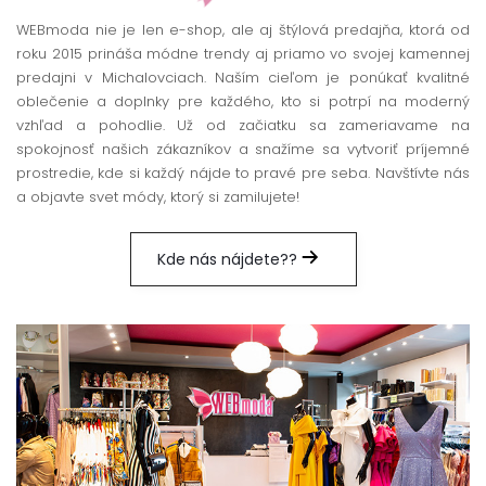
WEBmoda nie je len e-shop, ale aj štýlová predajňa, ktorá od
roku 2015 prináša módne trendy aj priamo vo svojej kamennej
predajni v Michalovciach. Naším cieľom je ponúkať kvalitné
oblečenie a doplnky pre každého, kto si potrpí na moderný
vzhľad a pohodlie. Už od začiatku sa zameriavame na
spokojnosť našich zákazníkov a snažíme sa vytvoriť príjemné
prostredie, kde si každý nájde to pravé pre seba. Navštívte nás
a objavte svet módy, ktorý si zamilujete!
Kde nás nájdete??