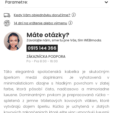
Parametre:
Kedy Vám objednávku doručíme?
14 dní na vrátenie alebo výmenu
Máte otázky?
Zavolajte nám, sme tu pre Vás, tím WEBmoda.
0915 144 366
ZÁKAZNÍCKA PODPORA
Po - Pia 8:00 - 16:00
Táto elegantná spoločenská kabelka je skutočným
šperkom medzi doplnkami. Je vyhotovená v
minimalistickom dizajne s hladkým povrchom v zlatej
farbe, ktorá pôsobí čisto, nadčasovo a mimoriadne
luxusne. Dominantným prvkom je prepracovaná rúčka –
spletená z jemne trblietavých kovových vlákien, ktoré
vytvárajú dojem šperku. Rúčka je uchytená v zlatých
kovových zakončeniach, ktoré ešte viac umocňujú luxusný