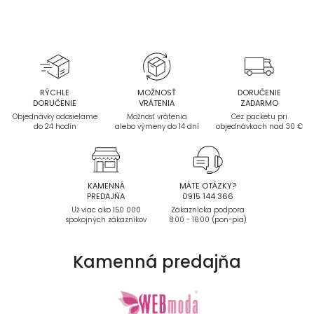
RÝCHLE
MOŽNOSŤ
DORUČENIE
DORUČENIE
VRÁTENIA
ZADARMO
Objednávky odosielame
Možnosť vrátenia
Cez packetu pri
do 24 hodín
alebo výmeny do 14 dní
objednávkach nad 30 €
KAMENNÁ
MÁTE OTÁZKY?
PREDAJŇA
0915 144 366
Už viac ako 150 000
Zákaznícka podpora
spokojných zákazníkov
8:00 - 16:00 (pon-pia)
Kamenná
predajňa