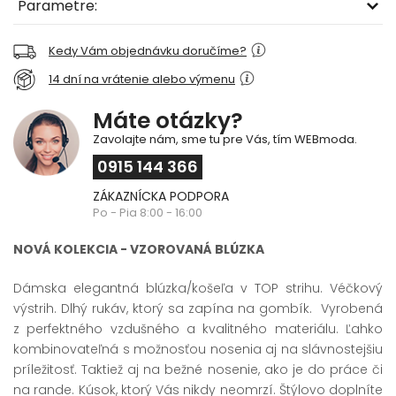
Parametre:
Kedy Vám objednávku doručíme?
14 dní na vrátenie alebo výmenu
Máte otázky?
Zavolajte nám, sme tu pre Vás, tím WEBmoda.
0915 144 366
ZÁKAZNÍCKA PODPORA
Po - Pia 8:00 - 16:00
NOVÁ KOLEKCIA - VZOROVANÁ BLÚZKA
Dámska elegantná blúzka/košeľa v TOP strihu. Véčkový
výstrih. Dlhý rukáv, ktorý sa zapína na gombík. Vyrobená
z perfektného vzdušného a kvalitného materiálu. Ľahko
kombinovateľná s možnosťou nosenia aj na slávnostejšiu
príležitosť. Taktiež aj na bežné nosenie, ako je do práce či
na rande. Kúsok, ktorý Vás nikdy neomrzí. Štýlovo doplníte