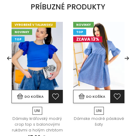
PRÍBUZNÉ PRODUKTY
VYROBENÉ V TALIANSKU
NOVINKY
NOVINKY
TOP
ZĽAVA 13%
TOP
DO KOŠÍKA
DO KOŠÍKA
UNI
UNI
Dámsky kráľovský modrý
Dámske modré pásikavé
crop top s balonovými
šaty
rukávmi a holým chrbtom