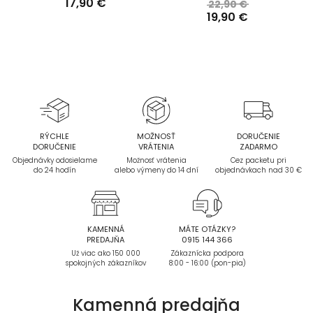
17,90 €
22,90 €
19,90 €
RÝCHLE
MOŽNOSŤ
DORUČENIE
DORUČENIE
VRÁTENIA
ZADARMO
Objednávky odosielame
Možnosť vrátenia
Cez packetu pri
do 24 hodín
alebo výmeny do 14 dní
objednávkach nad 30 €
KAMENNÁ
MÁTE OTÁZKY?
PREDAJŇA
0915 144 366
Už viac ako 150 000
Zákaznícka podpora
spokojných zákazníkov
8:00 - 16:00 (pon-pia)
Kamenná
predajňa