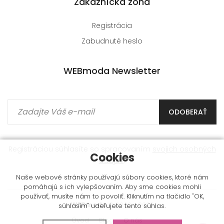
Zákaznícka zóna
Registrácia
Zabudnuté heslo
WEBmoda Newsletter
ODOBERAŤ
Registráciou súhlasíte so spracovaním
svojich osobných
Cookies
údajov
.
Naše webové stránky používajú súbory cookies, ktoré nám
pomáhajú s ich vylepšovaním. Aby sme cookies mohli
používať, musíte nám to povoliť. Kliknutím na tlačidlo "OK,
WEBmoda
© 2009 - 2026
súhlasím" udeľujete tento súhlas.
Úvod
Blog
O nás