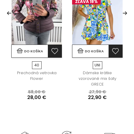
ZĽAVA 18%
DO KOŠÍKA
DO KOŠÍKA
40
UNI
Prechodná vetrovka
Dámske krátke
Flower
vzorované mix šaty
GRECE
58,00 €
27,90 €
28,00 €
22,90 €