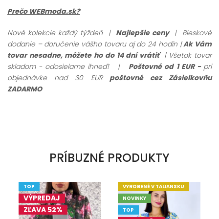
Prečo WEBmoda.sk?
Nové kolekcie každý týždeň |
Najlepšie ceny
| Bleskové
dodanie – doručenie vášho tovaru aj do 24 hodín |
Ak Vám
tovar nesadne, môžete ho do 14 dní vrátiť
| Všetok tovar
skladom - odosielame ihneď!
|
Poštovné od 1 EUR -
pri
objednávke nad 30 EUR
poštovné cez Zásielkovňu
ZADARMO
PRÍBUZNÉ PRODUKTY
TOP
VYROBENÉ V TALIANSKU
VÝPREDAJ
NOVINKY
ZĽAVA 52%
TOP