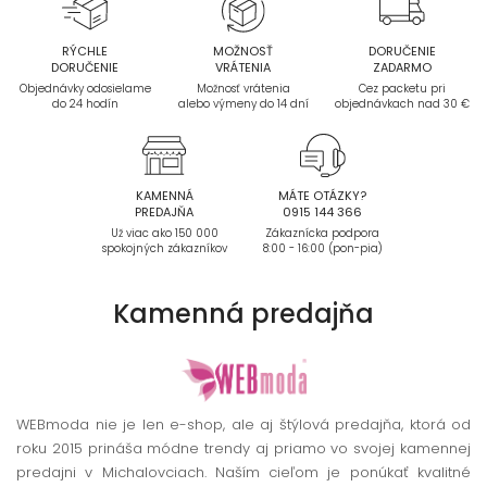
RÝCHLE
MOŽNOSŤ
DORUČENIE
DORUČENIE
VRÁTENIA
ZADARMO
Objednávky odosielame
Možnosť vrátenia
Cez packetu pri
do 24 hodín
alebo výmeny do 14 dní
objednávkach nad 30 €
KAMENNÁ
MÁTE OTÁZKY?
PREDAJŇA
0915 144 366
Už viac ako 150 000
Zákaznícka podpora
spokojných zákazníkov
8:00 - 16:00 (pon-pia)
Kamenná
predajňa
WEBmoda nie je len e-shop, ale aj štýlová predajňa, ktorá od
roku 2015 prináša módne trendy aj priamo vo svojej kamennej
predajni v Michalovciach. Naším cieľom je ponúkať kvalitné