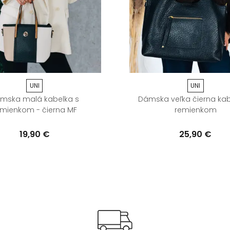
UNI
UNI
mska malá kabelka s
Dámska veľka čierna kab
emienkom - čierna MF
remienkom
19,90 €
25,90 €