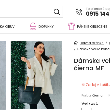
Telefonické o
0915 144
KA OBUV
DOPLNKY
PÁNSKE OBLEČENIE
Hlavná stránka
Dámska veľká kabel
Dámska veľ
čierna MF
🌞 Zadaj v košík
Farba:
čierna
Veľkosť: