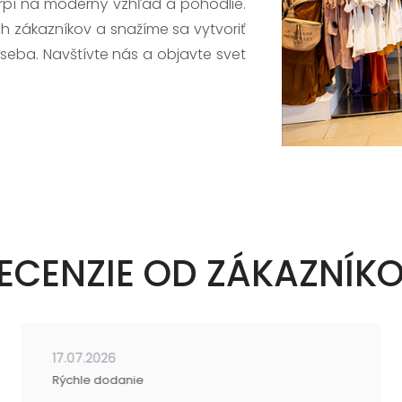
trpí na moderný vzhľad a pohodlie.
h zákazníkov a snažíme sa vytvoriť
 seba. Navštívte nás a objavte svet
ECENZIE OD ZÁKAZNÍK
17.07.2026
Rýchle dodanie