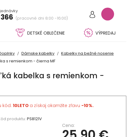
bjednávky
 366
(pracovné dni 8:00 -16:00)
DETSKÉ OBLEČENIE
VÝPREDAJ
Doplnky
Dámske kabelky
Kabelky na bežné nosenie
ka s remienkom - čierna MF
ká kabelka s remienkom -
u kód:
10LETO
a získaj okamžite zľavu
-10%.
Kód produktu:
PS8121V
Cena:
25,90 €