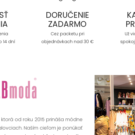
SŤ
DORUČENIE
K
IA
ZADARMO
P
enia
Cez packetu pri
Už v
 14 dní
objednávkach nad 30 €
spokoj
, ktorá od roku 2015 prináša módne
alovciach. Naším cieľom je ponúkať