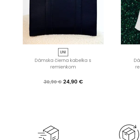
UNI
ta
Dámska čierna kabelka s
Dá
remienkom
r
24,90 €
30,90 €