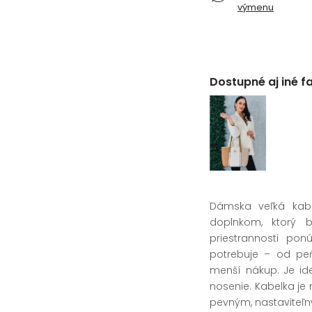
výmenu
Dostupné aj iné f
Dámska veľká kabe
doplnkom, ktorý 
priestrannosti po
potrebuje – od peň
menší nákup. Je id
nosenie. Kabelka je
pevným, nastaviteľn