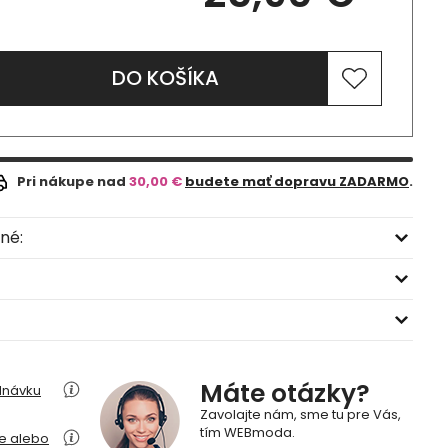
DO KOŠÍKA
Pri nákupe nad
30,00 €
budete mať dopravu ZADARMO
.
né:
Máte otázky?
dnávku
Zavolajte nám, sme tu pre Vás,
tím WEBmoda.
ie alebo