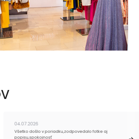
OV
04.07.2026
Všetko došlo v poriadku,zodpovedalo fotke aj
popisu,spokojnosť