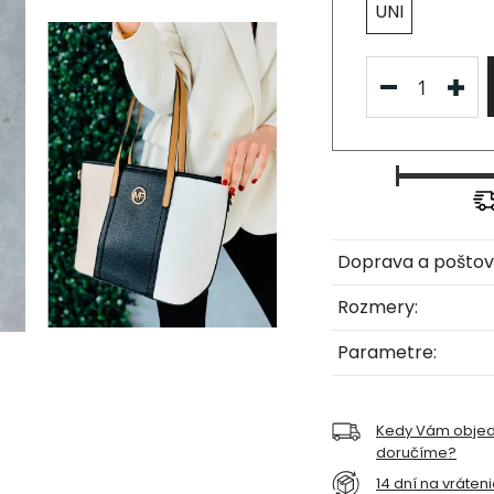
UNI
Doprava a poštov
Rozmery:
Parametre:
Kedy Vám obje
doručíme?
14 dní na vráten