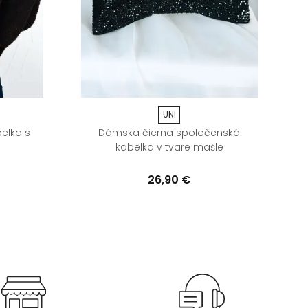
UNI
elka s
Dámska čierna spoločenská
kabelka v tvare mašle
26,90 €