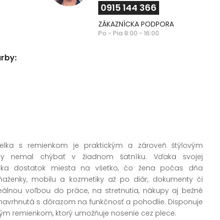
0915 144 366
ZÁKAZNÍCKA PODPORA
Po - Pia 8:00 - 16:00
arby:
lka s remienkom je praktickým a zároveň štýlovým
by nemal chýbať v žiadnom šatníku. Vďaka svojej
núka dostatok miesta na všetko, čo žena počas dňa
aženky, mobilu a kozmetiky až po diár, dokumenty či
eálnou voľbou do práce, na stretnutia, nákupy aj bežné
 navrhnutá s dôrazom na funkčnosť a pohodlie. Disponuje
ým remienkom, ktorý umožňuje nosenie cez plece.