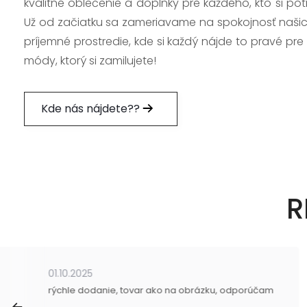
kvalitné oblečenie a doplnky pre každého, kto si po
Už od začiatku sa zameriavame na spokojnosť našic
príjemné prostredie, kde si každý nájde to pravé pre
módy, ktorý si zamilujete!
Kde nás nájdete??
R
01.10.2025
rýchle dodanie, tovar ako na obrázku, odporúčam