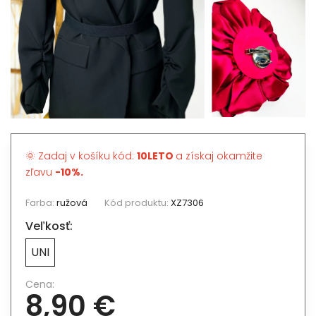
🌞 Zadaj v košíku kód:
10LETO
a získaj okamžite
zľavu
-10%.
Farba:
ružová
Kód produktu:
XZ7306
Veľkosť:
UNI
Cena:
8,90 €