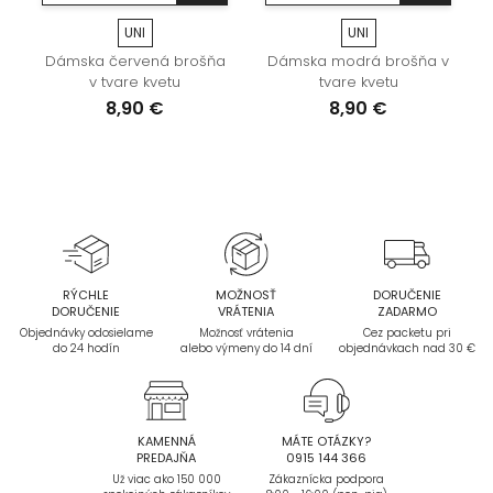
UNI
UNI
Dámska červená brošňa
Dámska modrá brošňa v
v tvare kvetu
tvare kvetu
8,90 €
8,90 €
RÝCHLE
MOŽNOSŤ
DORUČENIE
DORUČENIE
VRÁTENIA
ZADARMO
Objednávky odosielame
Možnosť vrátenia
Cez packetu pri
do 24 hodín
alebo výmeny do 14 dní
objednávkach nad 30 €
KAMENNÁ
MÁTE OTÁZKY?
PREDAJŇA
0915 144 366
Už viac ako 150 000
Zákaznícka podpora