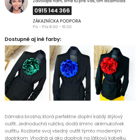
Zavolajte nám, sme tu pre Vás, tím WEBmoda.
0915 144 366
ZÁKAZNÍCKA PODPORA
Po - Pia 8:00 - 16:00
Dostupné aj iné farby:
Dámska brošňa, ktorá perfektne doplní každý štýlový
outfit. Jednoduchá ružička, dodá šmrnc akémukoľvek
outfitu. Rozžiarte svoj všedný outfit týmto moderným
doplnkom. Vhodná aj ako doplnok na látkovú kabelku.