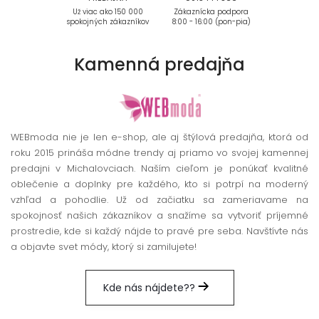
Už viac ako 150 000
Zákaznícka podpora
spokojných zákazníkov
8:00 - 16:00 (pon-pia)
Kamenná
predajňa
WEBmoda nie je len e-shop, ale aj štýlová predajňa, ktorá od
roku 2015 prináša módne trendy aj priamo vo svojej kamennej
predajni v Michalovciach. Naším cieľom je ponúkať kvalitné
oblečenie a doplnky pre každého, kto si potrpí na moderný
vzhľad a pohodlie. Už od začiatku sa zameriavame na
spokojnosť našich zákazníkov a snažíme sa vytvoriť príjemné
prostredie, kde si každý nájde to pravé pre seba. Navštívte nás
a objavte svet módy, ktorý si zamilujete!
Kde nás nájdete??