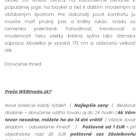
populárnej joge, na bicykel a tiež k ďalším moderným a
obľúbeným športom. Pre dokonalý pocit komfortu ju
musíte mať! pružný pás a krátky rukáv. Vzadu sú
ramienka prekrížené. Pohodlnosť, trendovosť a
modernosť! Tieto všetky kritéria spĺňa táto dámska
súprava. Modelka je vysoká 173 cm a oblečenú veľkosť
UNI.
Doručenie ihneď.
Prečo WEBmoda.sk?
Nové kolekcie každý týždeň |
Najlepšie ceny
| Bleskové
dodanie – doručenie vášho tovaru aj do 24 hodín |
Ak Vám
tovar nesadne, môžete ho do 14 dní vrátiť
| Všetok tovar
skladom - odosielame ihneď!
|
Poštovné od 1 EUR -
pri
objednávke nad 30 EUR
poštovné cez Zásielkovňu