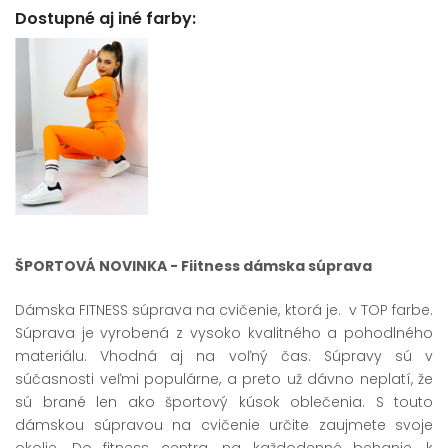
Dostupné aj iné farby:
ŠPORTOVÁ NOVINKA - Fiitness dámska súprava
Dámska FITNESS súprava na cvičenie, ktorá je. v TOP farbe.
Súprava je vyrobená z vysoko kvalitného a pohodlného
materiálu. Vhodná aj na voľný čas. Súpravy sú v
súčasnosti veľmi populárne, a preto už dávno neplatí, že
sú brané len ako športový kúsok oblečenia. S touto
dámskou súpravou na cvičenie určite zaujmete svoje
okolie. Do fitness centra, na každodenné behanie, k