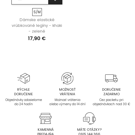
S/M
Dámske elastické
vrúbkované legíny - khaki
- zelené
17,90 €
RÝCHLE
MOŽNOSŤ
DORUČENIE
DORUČENIE
VRÁTENIA
ZADARMO
Objednávky odosielame
Možnosť vrátenia
Cez packetu pri
do 24 hodín
alebo výmeny do 14 dní
objednávkach nad 30 €
KAMENNÁ
MÁTE OTÁZKY?
PREDAJŇA
0915 144 366