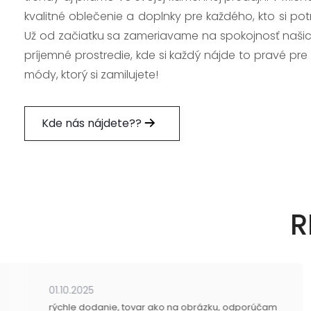
kvalitné oblečenie a doplnky pre každého, kto si po
Už od začiatku sa zameriavame na spokojnosť našic
príjemné prostredie, kde si každý nájde to pravé pre
módy, ktorý si zamilujete!
Kde nás nájdete??
R
01.10.2025
rýchle dodanie, tovar ako na obrázku, odporúčam