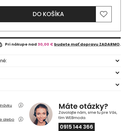
DO KOŠÍKA
Pri nákupe nad
30,00 €
budete mať dopravu ZADARMO
.
né:
Máte otázky?
dnávku
Zavolajte nám, sme tu pre Vás,
tím WEBmoda.
ie alebo
0915 144 366