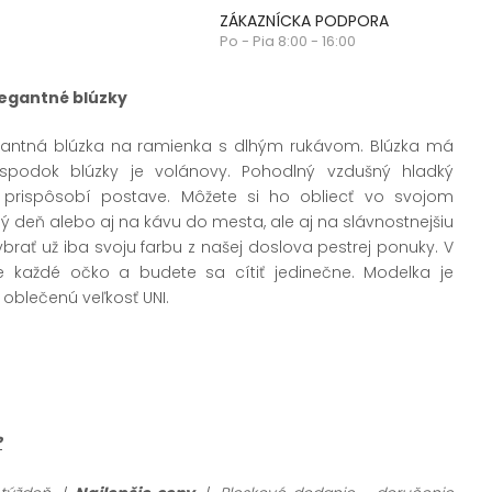
ZÁKAZNÍCKA PODPORA
Po - Pia 8:00 - 16:00
legantné blúzky
antná blúzka na ramienka s dlhým rukávom. Blúzka má
 spodok blúzky je volánovy. Pohodlný vzdušný hladký
 prispôsobí postave. Môžete si ho obliecť vo svojom
ý deň alebo aj na kávu do mesta, ale aj na slávnostnejšiu
 vybrať už iba svoju farbu z našej doslova pestrej ponuky. V
te každé očko a budete sa cítiť jedinečne. Modelka je
oblečenú veľkosť UNI.
?