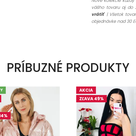
Nové kolekcie každý
vášho tovaru aj do 
vrátiť
| Všetok tov
objednávke nad 30 E
PRÍBUZNÉ PRODUKTY
AKCIA
Y
ZĽAVA 49%
14%