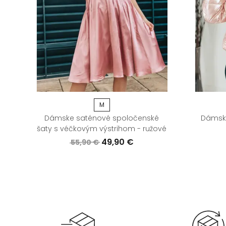
M
ké
Dámske saténové spoločenské
Dámska
šaty s véčkovým výstrihom - ružové
49,90 €
55,90 €