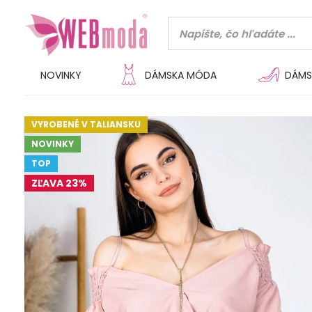
NOVINKY
DÁMSKA MÓDA
DÁMS
VYROBENÉ V TALIANSKU
NOVINKY
TOP
ZĽAVA 23%