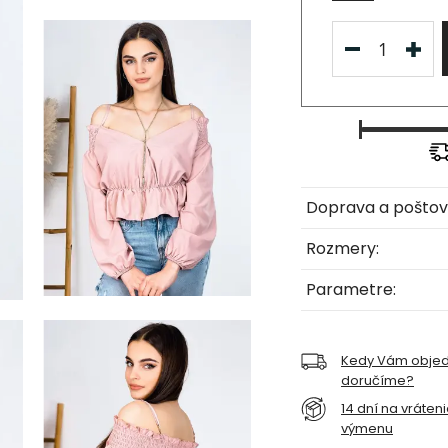
Doprava a poštov
Rozmery:
Parametre:
Kedy Vám obje
doručíme?
14 dní na vráten
výmenu