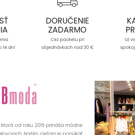
SŤ
DORUČENIE
K
IA
ZADARMO
P
enia
Cez packetu pri
Už v
 14 dní
objednávkach nad 30 €
spokoj
, ktorá od roku 2015 prináša módne
alovciach. Naším cieľom je ponúkať