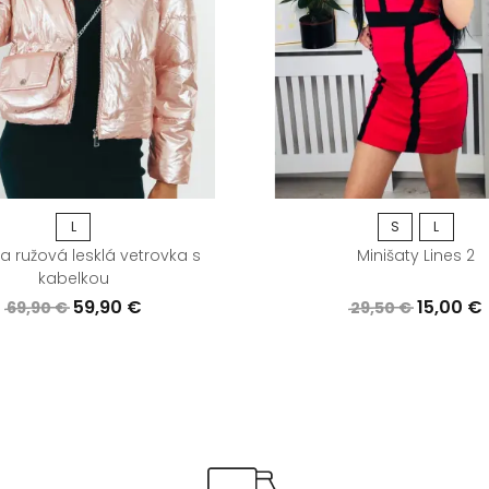
L
S
L
 ružová lesklá vetrovka s
Minišaty Lines 2
kabelkou
59,90 €
15,00 €
69,90 €
29,50 €