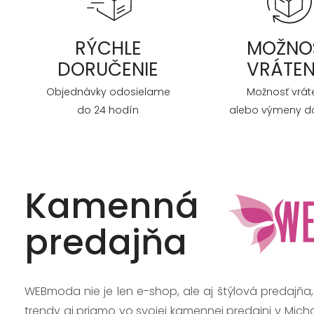
RÝCHLE
MOŽNO
DORUČENIE
VRÁTEN
Objednávky odosielame
Možnosť vrát
do 24 hodín
alebo výmeny do
Kamenná
predajňa
WEBmoda nie je len e-shop, ale aj štýlová predajňa
trendy aj priamo vo svojej kamennej predajni v Mich