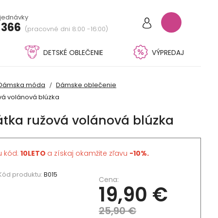
bjednávky
 366
(pracovné dni 8:00 -16:00)
DETSKÉ OBLEČENIE
VÝPREDAJ
Dámska móda
Dámske oblečenie
vá volánová blúzka
tka ružová volánová blúzka
u kód:
10LETO
a získaj okamžite zľavu
-10%.
Kód produktu:
B015
Cena:
19,90 €
25,90 €