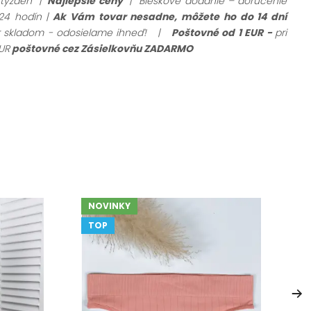
 týždeň |
Najlepšie ceny
| Bleskové dodanie – doručenie
24 hodín |
Ak Vám tovar nesadne, môžete ho do 14 dní
ar skladom - odosielame ihneď!
|
Poštovné od 1 EUR -
pri
UR
poštovné cez Zásielkovňu ZADARMO
NOVINKY
TOP