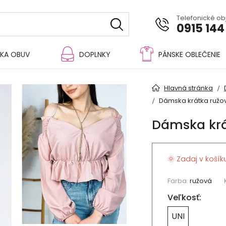
Telefonické o
0915 144
KA OBUV
DOPLNKY
PÁNSKE OBLEČENIE
Hlavná stránka
Dámska krátka ružo
Dámska krá
🌞 Zadaj v košík
Farba:
ružová
Veľkosť:
UNI