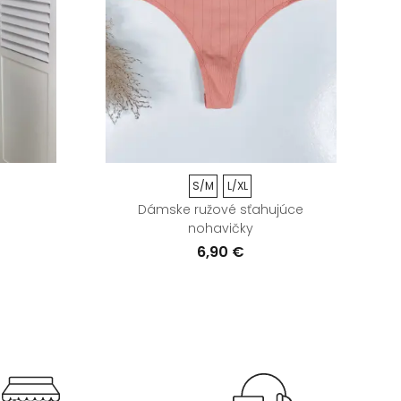
S/M
L/XL
Dámske ružové sťahujúce
D
nohavičky
6,90 €