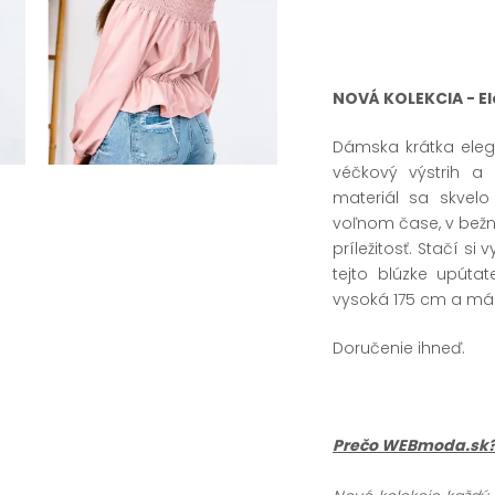
NOVÁ KOLEKCIA - E
Dámska krátka eleg
véčkový výstrih a
materiál sa skvelo
voľnom čase, v bežn
príležitosť. Stačí si
tejto blúzke upúta
vysoká 175 cm a má 
Doručenie ihneď.
Prečo WEBmoda.sk