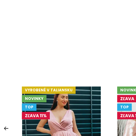
VYROBENÉ V TALIANSKU
NOVINK
ZĽAVA
NOVINKY
TOP
TOP
ZĽAVA 11%
ZĽAVA 