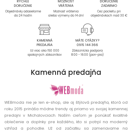
RÝCHLE
MOŽNOSŤ
DORUČENIE
DORUČENIE
VRÁTENIA
ZADARMO
Objednávky odosielame
Možnosť vrátenia
Cez packetu pri
do 24 hodín
alebo výmeny do 14 dní
objednávkach nad 30 €
KAMENNÁ
MÁTE OTÁZKY?
PREDAJŇA
0915 144 366
Už viac ako 150 000
Zákaznícka podpora
spokojných zákazníkov
8:00 - 16:00 (pon-pia)
Kamenná
predajňa
WEBmoda nie je len e-shop, ale aj štýlová predajňa, ktorá od
roku 2015 prináša módne trendy aj priamo vo svojej kamennej
predajni v Michalovciach. Naším cieľom je ponúkať kvalitné
oblečenie a doplnky pre každého, kto si potrpí na moderný
vzhľad a pohodlie. Už od začiatku sa zameriavame na