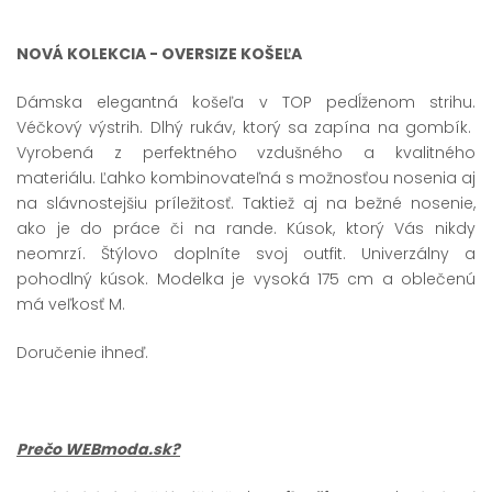
NOVÁ KOLEKCIA - OVERSIZE KOŠEĽA
Dámska elegantná košeľa v TOP pedĺženom strihu.
Véčkový výstrih. Dlhý rukáv, ktorý sa zapína na gombík.
Vyrobená z perfektného vzdušného a kvalitného
materiálu. Ľahko kombinovateľná s možnosťou nosenia aj
na slávnostejšiu príležitosť. Taktiež aj na bežné nosenie,
ako je do práce či na rande. Kúsok, ktorý Vás nikdy
neomrzí. Štýlovo doplníte svoj outfit. Univerzálny a
pohodlný kúsok. Modelka je vysoká 175 cm a oblečenú
má veľkosť M.
Doručenie ihneď.
Prečo WEBmoda.sk?