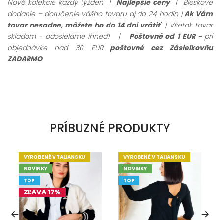
Nové kolekcie každý týždeň |
Najlepšie ceny
| Bleskové
dodanie – doručenie vášho tovaru aj do 24 hodín |
Ak Vám
tovar nesadne, môžete ho do 14 dní vrátiť
| Všetok tovar
skladom - odosielame ihneď!
|
Poštovné od 1 EUR -
pri
objednávke nad 30 EUR
poštovné cez Zásielkovňu
ZADARMO
PRÍBUZNÉ PRODUKTY
VYROBENÉ V TALIANSKU
VYROBENÉ V TALIANSKU
NOVINKY
NOVINKY
TOP
TOP
ZĽAVA 17%