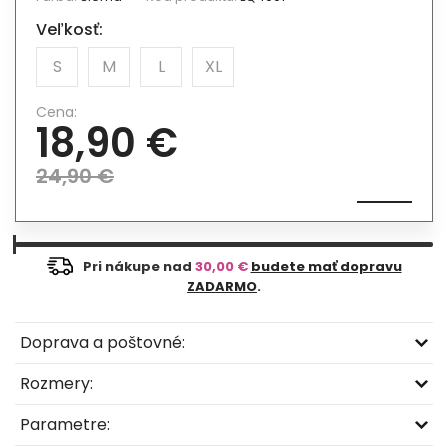
Veľkosť:
S
M
L
XL
Cena:
18,90 €
24,90 €
Pri nákupe nad
30,00 €
budete mať dopravu
ZADARMO
.
Doprava a poštovné:
Rozmery:
Parametre: