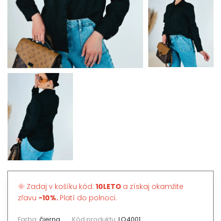
🌞 Zadaj v košíku kód:
10LETO
a získaj okamžite
zľavu
-10%.
Platí do polnoci.
Farba:
čierna
Kód produktu:
LQ4001