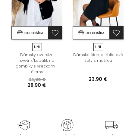
DO KOŠÍKA
DO KOŠÍKA
UNI
UNI
Dámsky oversize
Dámske čierne trblietavé
svetrík/kabátik na
šaty s mašľou
gombíky s vreckami -
čierny
23,90 €
34,90 €
28,90 €