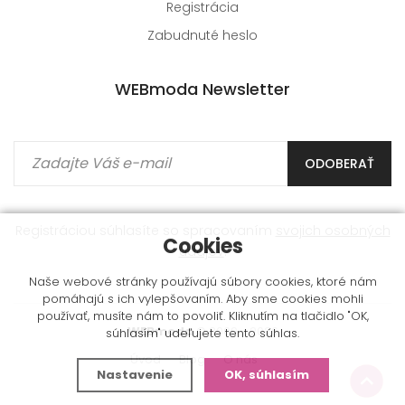
Registrácia
Zabudnuté heslo
WEBmoda Newsletter
ODOBERAŤ
Registráciou súhlasíte so spracovaním
svojich osobných
Cookies
údajov
.
Naše webové stránky používajú súbory cookies, ktoré nám
pomáhajú s ich vylepšovaním. Aby sme cookies mohli
používať, musíte nám to povoliť. Kliknutím na tlačidlo "OK,
WEBmoda
© 2009 - 2026
súhlasím" udeľujete tento súhlas.
Úvod
Blog
O nás
Nastavenie
OK, súhlasím