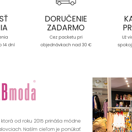
SŤ
DORUČENIE
K
IA
ZADARMO
P
enia
Cez packetu pri
Už v
 14 dní
objednávkach nad 30 €
spokoj
, ktorá od roku 2015 prináša módne
alovciach. Naším cieľom je ponúkať