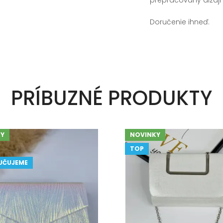
Doručenie ihneď.
PRÍBUZNÉ PRODUKTY
Y
NOVINKY
TOP
UČUJEME