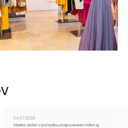
OV
04.07.2026
Všetko došlo v poriadku,zodpovedalo fotke aj