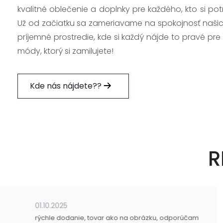
kvalitné oblečenie a doplnky pre každého, kto si po
Už od začiatku sa zameriavame na spokojnosť našic
príjemné prostredie, kde si každý nájde to pravé pre
módy, ktorý si zamilujete!
Kde nás nájdete??
R
01.10.2025
rýchle dodanie, tovar ako na obrázku, odporúčam