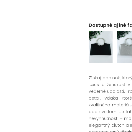
Dostupné aj iné f
Získaj doplnok, kto
luxus a ženskosť v
večerné udalosti. Tr
detail, vďaka kto
kvalitného materiál
pod svetlom. Je ľah
nevyhnutnosti – mobi
elegantný clutch a
prepracovaný dizajn 