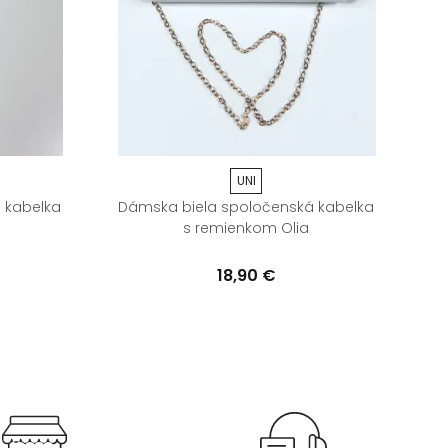
UNI
 kabelka
Dámska biela spoločenská kabelka
Dá
s remienkom Olia
18,90 €