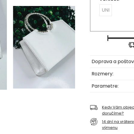
UNI
Doprava a poštov
Rozmery:
Parametre:
Kedy Vám obje
doručíme?
14 dní na vráten
výmenu