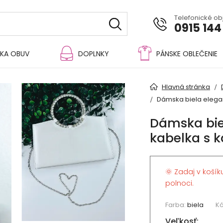
Telefonické o
0915 144
KA OBUV
DOPLNKY
PÁNSKE OBLEČENIE
Hlavná stránka
Dámska biela elega
Dámska bie
kabelka s 
🌞 Zadaj v košík
polnoci.
Farba:
biela
Kó
Veľkosť: