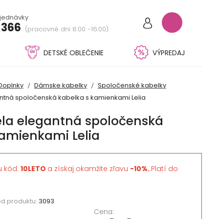
bjednávky
 366
(pracovné dni 8:00 -16:00)
DETSKÉ OBLEČENIE
VÝPREDAJ
Doplnky
Dámske kabelky
Spoločenské kabelky
ntná spoločenská kabelka s kamienkami Lelia
la elegantná spoločenská
kamienkami Lelia
u kód:
10LETO
a získaj okamžite zľavu
-10%.
Platí do
d produktu:
3093
Cena: