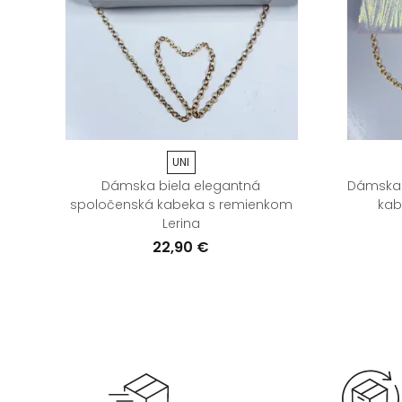
UNI
lka
Dámska biela elegantná
Dámska 
spoločenská kabeka s remienkom
kab
Lerina
22,90 €