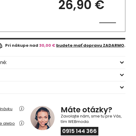
26,90 €
Pri nákupe nad
30,00 €
budete mať dopravu ZADARMO
.
né:
Máte otázky?
dnávku
Zavolajte nám, sme tu pre Vás,
tím WEBmoda.
ie alebo
0915 144 366