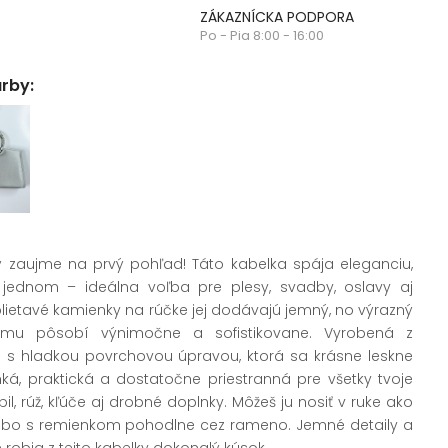
ZÁKAZNÍCKA PODPORA
Po - Pia 8:00 - 16:00
arby:
rý zaujme na prvý pohľad! Táto kabelka spája eleganciu,
 jednom – ideálna voľba pre plesy, svadby, oslavy aj
blietavé kamienky na rúčke jej dodávajú jemný, no výrazný
rému pôsobí výnimočne a sofistikovane. Vyrobená z
u s hladkou povrchovou úpravou, ktorá sa krásne leskne
ká, praktická a dostatočne priestranná pre všetky tvoje
l, rúž, kľúče aj drobné doplnky. Môžeš ju nosiť v ruke ako
lebo s remienkom pohodlne cez rameno. Jemné detaily a
robia z tejto kabelky dokonalý kúsok.