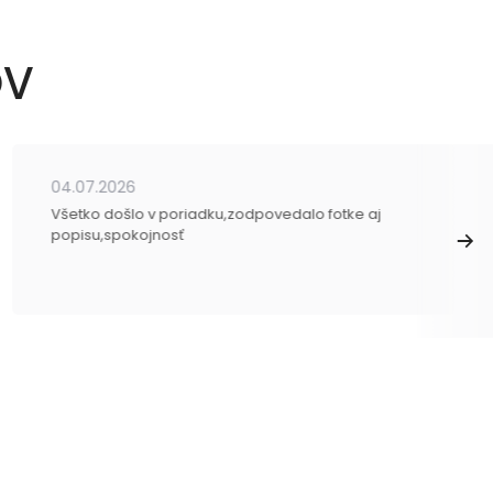
OV
04.07.2026
Všetko došlo v poriadku,zodpovedalo fotke aj
popisu,spokojnosť