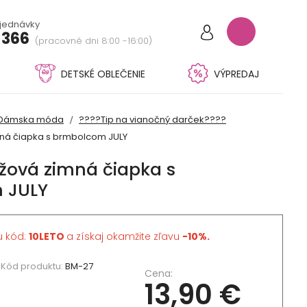
bjednávky
 366
(pracovné dni 8:00 -16:00)
DETSKÉ OBLEČENIE
VÝPREDAJ
Dámska móda
????Tip na vianočný darček????
ná čiapka s brmbolcom JULY
ová zimná čiapka s
 JULY
u kód:
10LETO
a získaj okamžite zľavu
-10%.
Kód produktu:
BM-27
Cena:
13,90 €