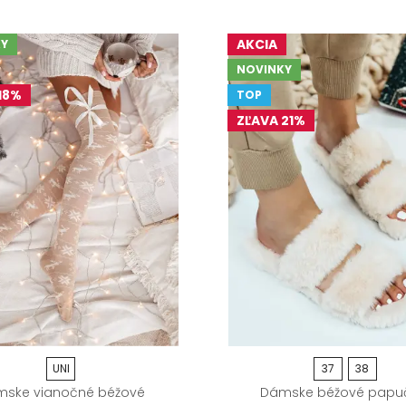
AKCIA
Y
NOVINKY
18%
TOP
ZĽAVA 21%
UNI
37
38
ske vianočné béžové
Dámske béžové papu