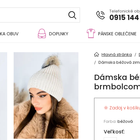
Telefonické o
0915 144
KA OBUV
DOPLNKY
PÁNSKE OBLEČENIE
Hlavná stránka
Dámska béžová zim
Dámska béž
brmbolcom
🌞 Zadaj v košík
Farba:
béžová
Veľkosť: