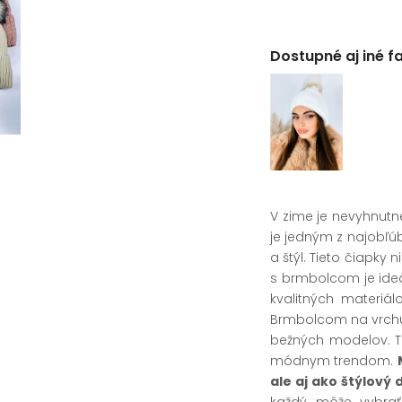
Dostupné aj iné f
V zime je nevyhnut
je jedným z najobľú
a štýl. Tieto čiapky
s brmbolcom je ide
kvalitných materiál
Brmbolcom na vrchu 
bežných modelov. Tie
módnym trendom.
ale aj ako štýlový
každý môže vybrať