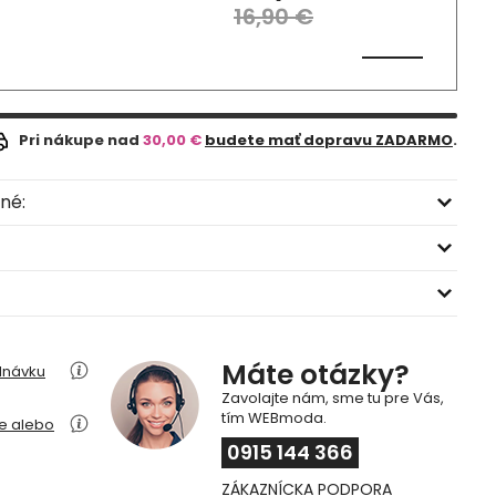
16,90 €
Pri nákupe nad
30,00 €
budete mať dopravu ZADARMO
.
né:
Máte otázky?
dnávku
Zavolajte nám, sme tu pre Vás,
tím WEBmoda.
ie alebo
0915 144 366
ZÁKAZNÍCKA PODPORA