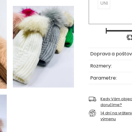
UNI
Doprava a poštov
Rozmery:
Parametre:
Kedy Vám obje
doručíme?
14 dní na vráten
výmenu