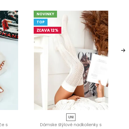
NOVINKY
TOP
ZĽAVA 12%
UNI
če s
Dámske štýlové nadkolienky s