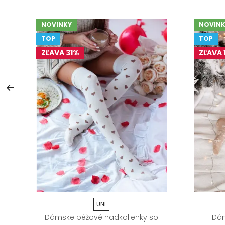
NOVINKY
NOVINK
TOP
TOP
ZĽAVA 31%
ZĽAVA 
UNI
s
Dámske béžové nadkolienky so
Dám