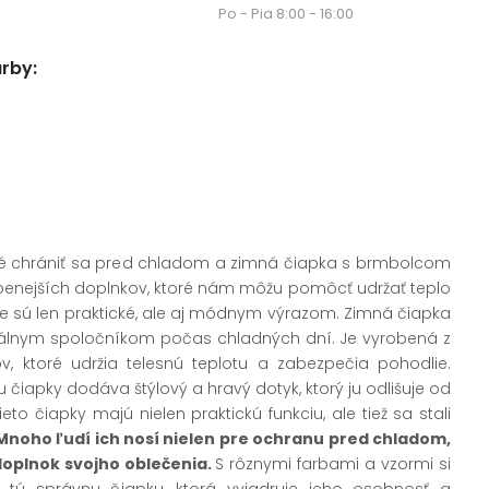
Po - Pia 8:00 - 16:00
arby:
né chrániť sa pred chladom a zimná čiapka s brmbolcom
benejších doplnkov, ktoré nám môžu pomôcť udržať teplo
 nie sú len praktické, ale aj módnym výrazom. Zimná čiapka
álnym spoločníkom počas chladných dní. Je vyrobená z
ov, ktoré udržia telesnú teplotu a zabezpečia pohodlie.
čiapky dodáva štýlový a hravý dotyk, ktorý ju odlišuje od
to čiapky majú nielen praktickú funkciu, ale tiež sa stali
Mnoho ľudí ich nosí nielen pre ochranu pred chladom,
 doplnok svojho oblečenia.
S rôznymi farbami a vzormi si
 tú správnu čiapku, ktorá vyjadruje jeho osobnosť a