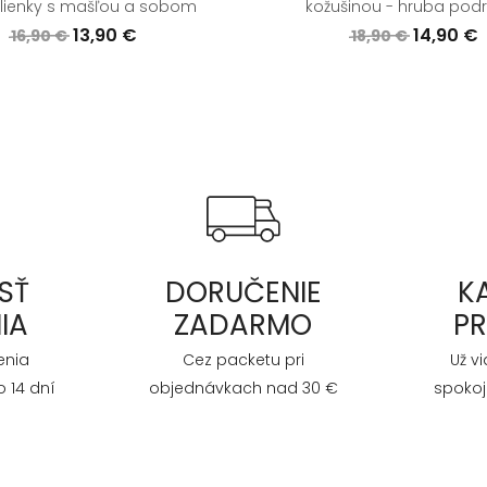
lienky s mašľou a sobom
kožušinou - hruba pod
13,90 €
14,90 €
16,90 €
18,90 €
SŤ
DORUČENIE
K
IA
ZADARMO
P
enia
Cez packetu pri
Už v
 14 dní
objednávkach nad 30 €
spokoj