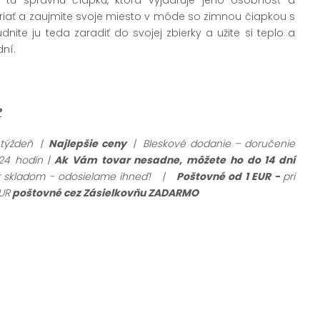
ahriať a zaujmite svoje miesto v móde so zimnou čiapkou s
ite ju teda zaradiť do svojej zbierky a užite si teplo a
ní.
?
 týždeň |
Najlepšie ceny
| Bleskové dodanie – doručenie
24 hodín |
Ak Vám tovar nesadne, môžete ho do 14 dní
ar skladom - odosielame ihneď!
|
Poštovné od 1 EUR -
pri
UR
poštovné cez Zásielkovňu ZADARMO