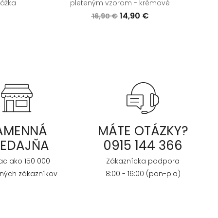
rážka
pleteným vzorom - krémové
14,90 €
16,90 €
AMENNÁ
MÁTE OTÁZKY?
REDAJŇA
0915 144 366
iac ako 150 000
Zákaznícka podpora
ných zákazníkov
8:00 - 16:00 (pon-pia)