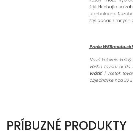
štýl. Nechajte sa z
brmbolcom. Nezabudn
štýl počas zimných d
Prečo WEBmoda.sk
Nové kolekcie každý
vášho tovaru aj do 
vrátiť
| Všetok tov
objednávke nad 30 E
PRÍBUZNÉ PRODUKTY