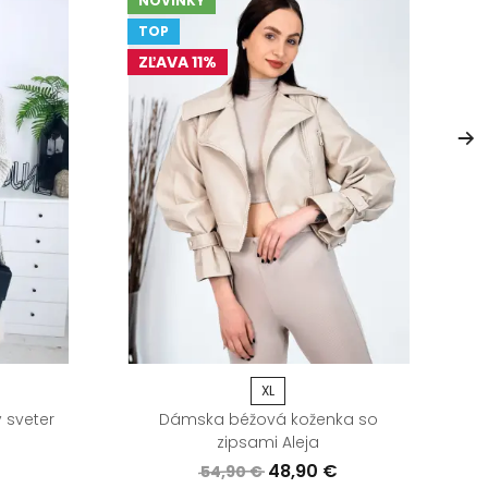
NOVINKY
V
TOP
ZĽAVA 11%
XL
 sveter
Dámska béžová koženka so
zipsami Aleja
48,90 €
54,90 €