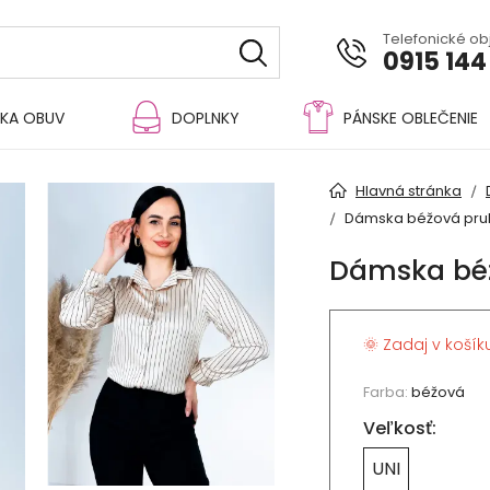
Telefonické o
0915 144
KA OBUV
DOPLNKY
PÁNSKE OBLEČENIE
Hlavná stránka
Dámska béžová pruh
Dámska béž
🌞 Zadaj v košík
Farba:
béžová
Veľkosť:
UNI