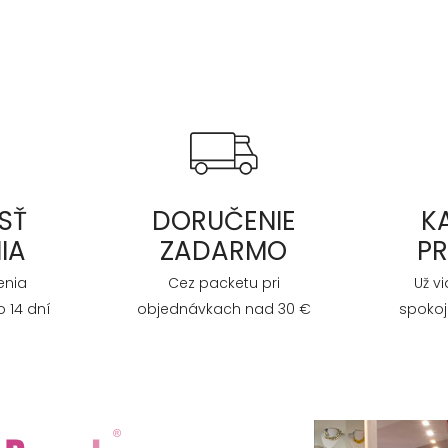
SŤ
DORUČENIE
K
IA
ZADARMO
P
enia
Cez packetu pri
Už v
 14 dní
objednávkach nad 30 €
spokoj