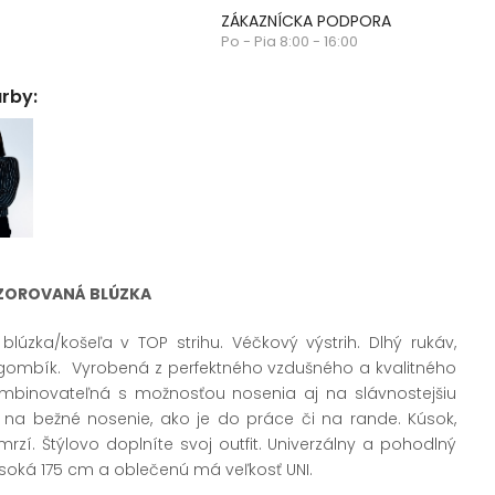
ZÁKAZNÍCKA PODPORA
Po - Pia 8:00 - 16:00
arby:
VZOROVANÁ BLÚZKA
úzka/košeľa v TOP strihu. Véčkový výstrih. Dlhý rukáv,
 gombík. Vyrobená z perfektného vzdušného a kvalitného
ombinovateľná s možnosťou nosenia aj na slávnostejšiu
 aj na bežné nosenie, ako je do práce či na rande. Kúsok,
rzí. Štýlovo doplníte svoj outfit. Univerzálny a pohodlný
ysoká 175 cm a oblečenú má veľkosť UNI.