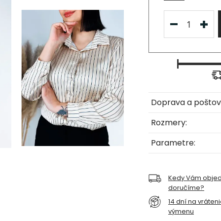
Doprava a poštov
Rozmery:
Parametre:
Kedy Vám obje
doručíme?
14 dní na vráten
výmenu