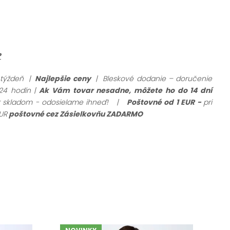
?
 týždeň |
Najlepšie ceny
| Bleskové dodanie – doručenie
24 hodín |
Ak Vám tovar nesadne, môžete ho do 14 dní
ar skladom - odosielame ihneď!
|
Poštovné od 1 EUR -
pri
UR
poštovné cez Zásielkovňu ZADARMO