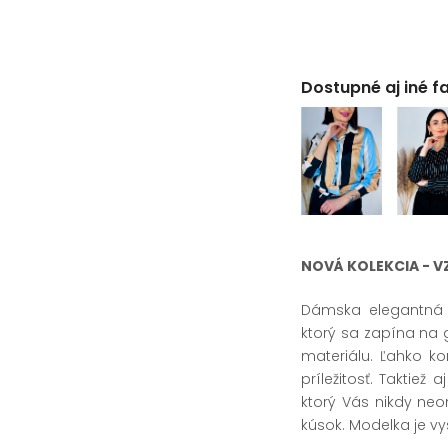
Dostupné aj iné f
NOVÁ KOLEKCIA - 
Dámska elegantná bl
ktorý sa zapína na
materiálu. Ľahko k
príležitosť. Taktiež
ktorý Vás nikdy neom
kúsok. Modelka je v