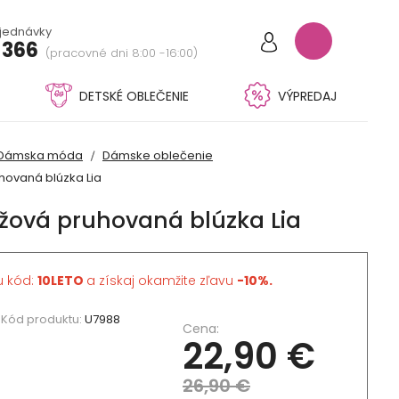
bjednávky
 366
(pracovné dni 8:00 -16:00)
DETSKÉ OBLEČENIE
VÝPREDAJ
Dámska móda
Dámske oblečenie
ovaná blúzka Lia
ová pruhovaná blúzka Lia
u kód:
10LETO
a získaj okamžite zľavu
-10%.
Kód produktu:
U7988
Cena:
22,90 €
26,90 €