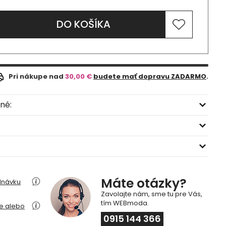
DO KOŠÍKA
Pri nákupe nad
30,00 €
budete mať dopravu ZADARMO
.
né:
Máte otázky?
dnávku
Zavolajte nám, sme tu pre Vás,
tím WEBmoda.
ie alebo
0915 144 366