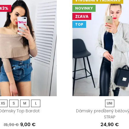
VYROBENÉ V TALIANSKU
 43%
NOVINKY
ZĽAVA
TOP
XS
S
M
L
UNI
Dámsky Top Bardot
Dámsky predĺžený béžový
STRAP
9,00 €
24,90 €
15,90 €