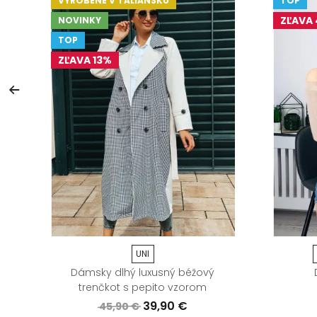
VYROBENÉ V TALIANSKU
TOP
ZĽAVA
NOVINKY
TOP
ZĽAVA 13%
UNI
om
Dámsky dlhý luxusný béžový
trenčkot s pepito vzorom
39,90 €
45,90 €