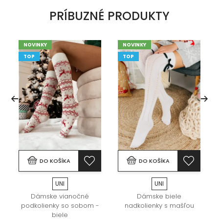
PRÍBUZNÉ PRODUKTY
NOVINKY
NOVINKY
TOP
TOP
DO KOŠÍKA
DO KOŠÍKA
UNI
UNI
Dámske vianočné
Dámske biele
podkolienky so sobom -
nadkolienky s mašľou
biele