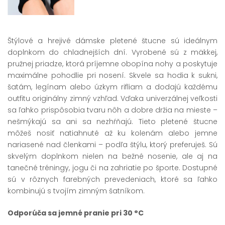
Štýlové a hrejivé dámske pletené štucne sú ideálnym
doplnkom do chladnejších dní. Vyrobené sú z mäkkej,
pružnej priadze, ktorá príjemne obopína nohy a poskytuje
maximálne pohodlie pri nosení. Skvele sa hodia k sukni,
šatám, legínam alebo úzkym rifliam a dodajú každému
outfitu originálny zimný vzhľad. Vďaka univerzálnej veľkosti
sa ľahko prispôsobia tvaru nôh a dobre držia na mieste –
nešmýkajú sa ani sa nezhŕňajú. Tieto pletené štucne
môžeš nosiť natiahnuté až ku kolenám alebo jemne
nariasené nad členkami – podľa štýlu, ktorý preferuješ. Sú
skvelým doplnkom nielen na bežné nosenie, ale aj na
tanečné tréningy, jogu či na zahriatie po športe. Dostupné
sú v rôznych farebných prevedeniach, ktoré sa ľahko
kombinujú s tvojím zimným šatníkom.
Odporúča sa jemné pranie pri 30 °C