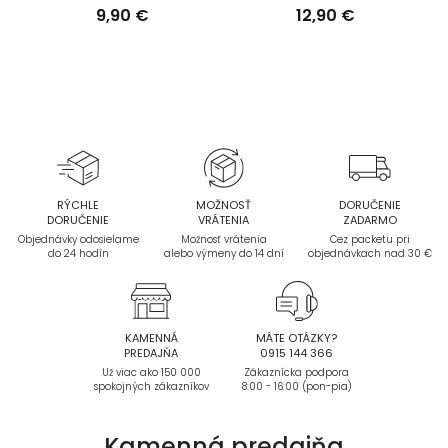
9,90 €
12,90 €
RÝCHLE
MOŽNOSŤ
DORUČENIE
DORUČENIE
VRÁTENIA
ZADARMO
Objednávky odosielame
Možnosť vrátenia
Cez packetu pri
do 24 hodín
alebo výmeny do 14 dní
objednávkach nad 30 €
KAMENNÁ
MÁTE OTÁZKY?
PREDAJŇA
0915 144 366
Už viac ako 150 000
Zákaznícka podpora
spokojných zákazníkov
8:00 - 16:00 (pon-pia)
Kamenná
predajňa